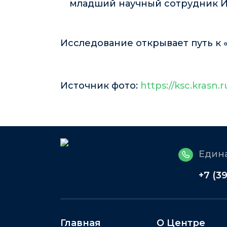
младший научный сотрудник И
Исследование открывает путь к
Источник фото:
https://ksc.krasn
Едина
+7 (3
Главная
О Центре