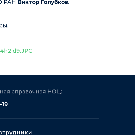
СО РАН
Виктор Голубков
.
сы.
6a4h2ld9.JPG
ая справочная НОЦ:
-19
отрудники