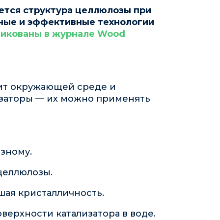
яется структура целлюлозы при
чные и эффективные технологии
икованы в журнале Wood
ит окружающей среде и
изаторы — их можно применять
зному.
 целлюлозы.
шая кристалличность.
верхности катализатора в воде.