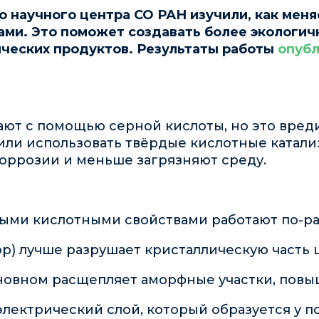
 научного центра СО РАН изучили, как мен
ами. Это поможет создавать более экологи
ических продуктов. Результаты работы
опубл
ют с помощью серной кислоты, но это вред
ли использовать твёрдые кислотные катал
коррозии и меньше загрязняют среду.
быми кислотными свойствами работают по-ра
тор) лучше разрушает кристаллическую часть
основном расщепляет аморфные участки, повы
лектрический слой, который образуется у по