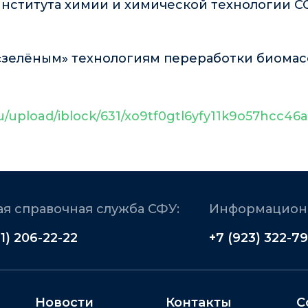
нститута химии и химической технологии 
 «зелёным» технологиям переработки биомас
.ru/upload/iblock/631/xo9tf0gtl6yfy11k9o57hcc4
я справочная служба СФУ:
Информационн
91) 206-22-22
+7 (923) 322-79
Новости
Контакты
С