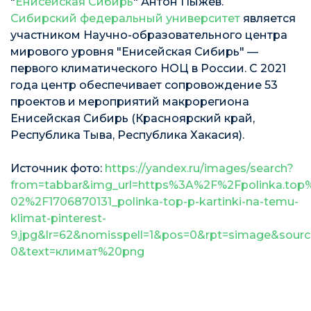
"
Енисейская Сибирь
" Антон Пыжёв.
Сибирский федеральный университет
является
участником Научно-образовательного центра
мирового уровня "Енисейская Сибирь" —
первого климатического НОЦ в России. С 2021
года центр обеспечивает сопровождение 53
проектов и мероприятий макрорегиона
Енисейская Сибирь (Красноярский край,
Республика Тыва, Республика Хакасия).
Источник фото:
https://yandex.ru/images/search?
from=tabbar&img_url=https%3A%2F%2Fpolinka.to
02%2F1706870131_polinka-top-p-kartinki-na-temu-
klimat-pinterest-
9.jpg&lr=62&nomisspell=1&pos=0&rpt=simage&sourc
0&text=климат%20png