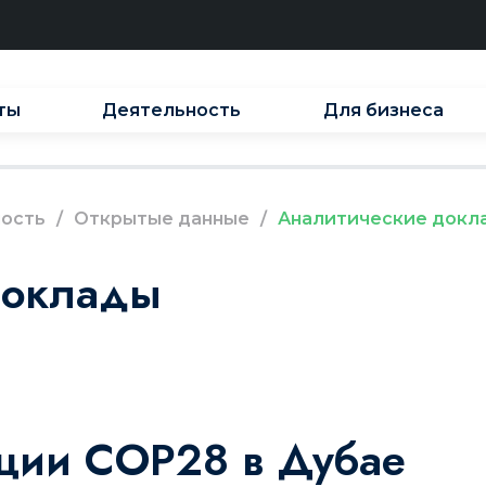
ты
Деятельность
Для бизнеса
ость
/
Открытые данные
/
Аналитические докл
доклады
ции COP28 в Дубае