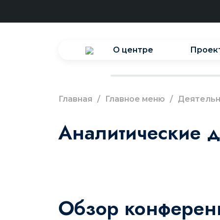
О центре
Проек
Главная
/
Главное меню
/
Деятельн
Аналитические 
Обзор конферен