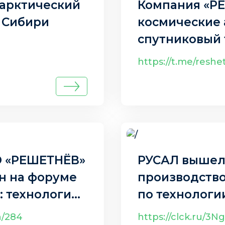
 арктический
Компания «Р
 Сибири
космические 
спутниковый 
международн
https://t.me/resh
беспилотных 
12 авг. 2025 г.
О «РЕШЕТНЁВ»
РУСАЛ вышел
н на форуме
производств
: технологии
по технологи
h/284
https://clck.ru/3N