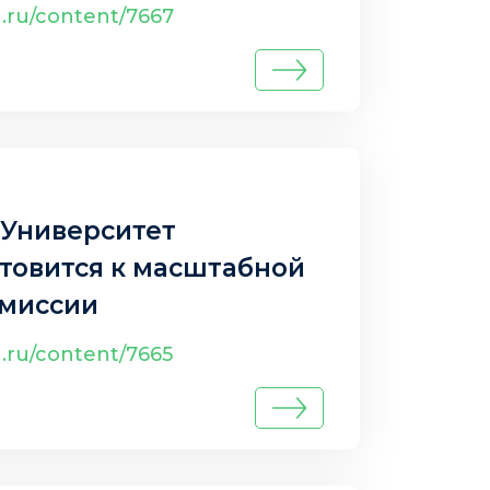
го интеллекта
u.ru/content/7667
 Университет
товится к масштабной
 миссии
u.ru/content/7665