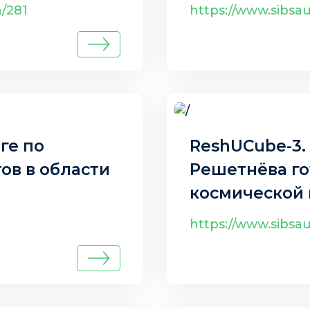
да
искусственно
h/281
https://www.sibsa
5 авг. 2025 г.
ге по
ReshUCube-3.
ов в области
Решетнёва го
космической
https://www.sibsa
31 июл. 2025 г.