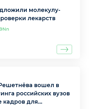
едложили молекулу-
роверки лекарств
c9Nn
Решетнёва вошел в
тинга российских вузов
е кадров для