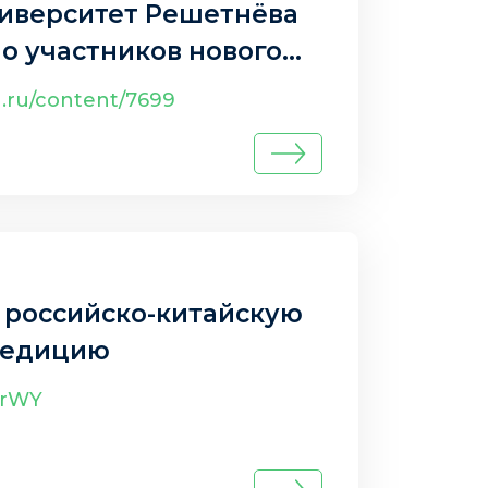
ниверситет Решетнёва
ло участников нового
овательного кластера в
u.ru/content/7699
ке
 российско-китайскую
педицию
NqrWY