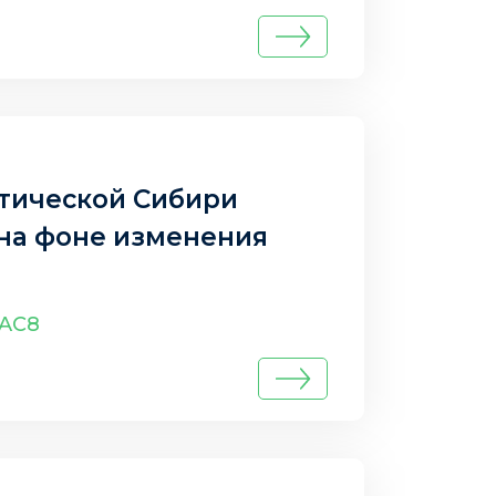
тической Сибири
на фоне изменения
cAC8