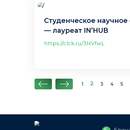
Студенческое научное
— лауреат IN’HUB
https://clck.ru/3NVfwL
2
1
3
4
5