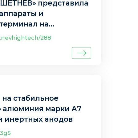
ЕШЕТНЁВ» представила
аппараты и
терминал на
ом форуме
etnevhightech/288
систем в Москве
 на стабильное
о алюминия марки А7
и инертных анодов
g3gS