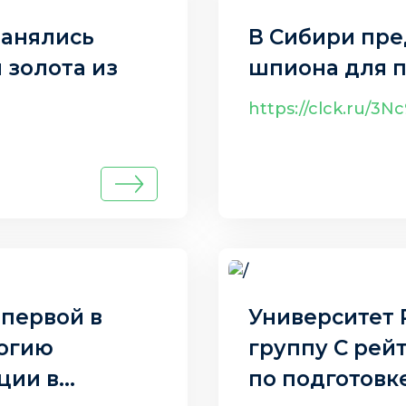
занялись
В Сибири пр
 золота из
шпиона для п
https://clck.ru/3N
6 авг. 2025 г.
первой в
Университет 
логию
группу С рей
ции в
по подготовк