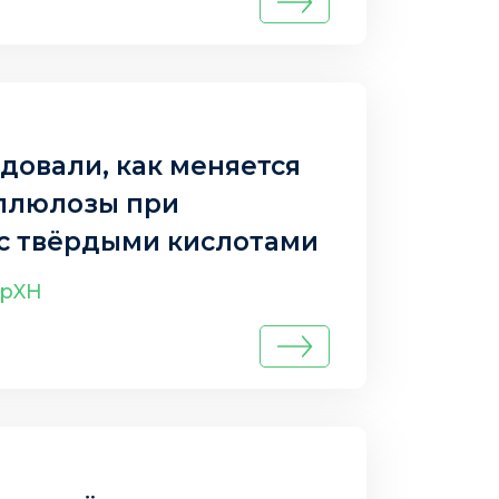
довали, как меняется
еллюлозы при
с твёрдыми кислотами
qpXH