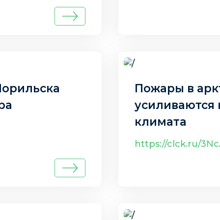
7 авг. 2025 г.
Норильска
Пожары в арк
ра
усиливаются 
климата
https://clck.ru/3N
7 авг. 2025 г.