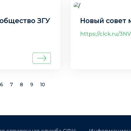
 общество ЗГУ
Новый совет 
https://clck.ru/3
6
7
8
9
10