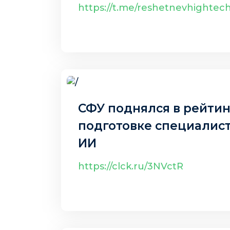
конструкцию волново
https://t.me/reshetnevhightec
6 авг. 2025 г.
СФУ поднялся в рейтин
подготовке специалист
ИИ
https://clck.ru/3NVctR
31 июл. 2025 г.