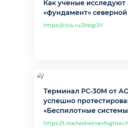
Как ученые исследуют
«фундамент» северной
https://clck.ru/3Nqp3Y
14 авг. 2025 г.
Терминал РС-30М от А
успешно протестирова
«Беспилотные системы
будущего»
https://t.me/reshetnevhightec