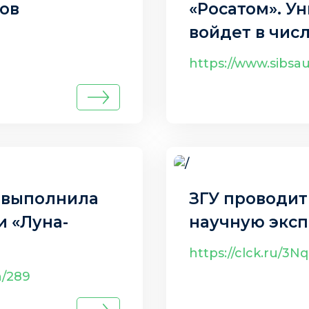
ов
«Росатом». У
войдет в чис
научно-образ
https://www.sibsa
Железногорс
20 авг. 2025 г.
 выполнила
ЗГУ проводит
и «Луна-
научную экс
https://clck.ru/3
h/289