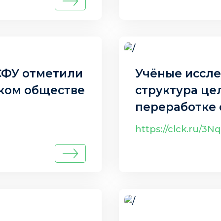
19 авг. 2025 г.
СФУ отметили
Учёные иссле
ском обществе
структура ц
переработке 
https://clck.ru/3N
19 авг. 2025 г.